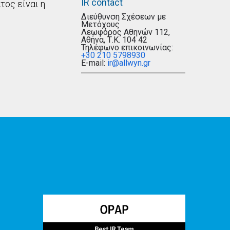
IR contact
τος είναι η
Διεύθυνση Σχέσεων με
Μετόχους
Λεωφόρος Αθηνών 112,
Αθήνα, Τ.Κ. 104 42
Τηλέφωνο επικοινωνίας:
+30 210 5798930
E-mail:
ir@allwyn.gr