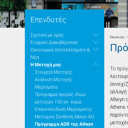
Επενδυτές
Σχετικά με εμάς
/
Επενδυτές
Εταιρική Διακυβέρνηση
Πρό
Οικονομικά Αποτελέσματα &
Νέα
Η Μετοχή μας
Το πρό
Στοιχεία Μετοχής
λειτουρ
Ανάλυση Μετοχής
συνεχίζ
Μερίσματα
αλλαγή 
Πρόγραμμα αγοράς ιδίων
Allwyn 
μετοχών 150 εκ. ευρώ
Athens 
Επανεπένδυση Μερίσματος
παρόντο
Μετοχική Σύνθεση Allwyn AG
μετοχές
Πρόγραμμα ADR της Allwyn