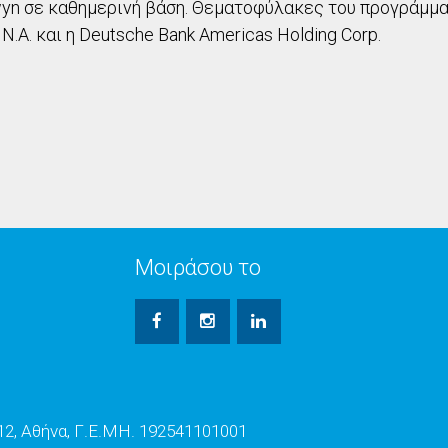
wyn σε καθημερινή βάση. Θεματοφύλακες του προγράμμα
 N.A. και η Deutsche Bank Americas Holding Corp.
Μοιράσου το
2, Αθήνα, Γ.Ε.ΜΗ. 192541101001