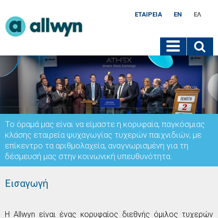
ΕΤΑΙΡΕΊΑ
EN
ΕΛ
Το όραμά μας είναι να είμαστε η κορυφαία, παγκόσμιας
κλάσης εταιρεία ψυχαγωγίας τυχερών παιχνιδιών, με
επίκεντρο τα αριθμολαχεία, αναγνωρισμένη για τη
δέσμευσή μας στην κοινωνική υπευθυνότητα.
Εισαγωγή
Η
Allwyn
είναι ένας κορυφαίος διεθνής όμιλος τυχερών