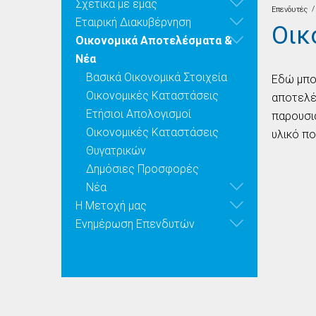
Σχετικά με εμάς
/
Επενδυτές
Εταιρική Διακυβέρνηση
Οικ
Οικονομικά Αποτελέσματα &
Νέα
Βασικά Οικονομικά Στοιχεία
Εδώ μπορ
Οικονομικές Καταστάσεις
αποτελέσ
Ετήσιοι Απολογισμοί
παρουσιά
Οικονομικές Καταστάσεις
υλικό πο
Θυγατρικών
Δημόσιες Προσφορές
Νέα
Η Μετοχή μας
Ενημέρωση Επενδυτών