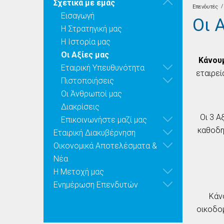
Σχετικά με εμάς
/
Επενδυτές
Εισαγωγή
Οι 
Η Στρατηγική μας
Η Ιστορία μας
Οι Aξίες μας
Κάνου
Εταιρική Υπευθυνότητα
εταιρεί
Πιστοποιήσεις
Οι Άνθρωποί μας
Διακρίσεις
Οι 3 Α
Επικοινωνήστε μαζί μας
καθοδη
Εταιρική Διακυβέρνηση
Οικονομικά Αποτελέσματα &
Νέα
Η Μετοχή μας
Ενημέρωση Επενδυτών
Κάν
οικοδο