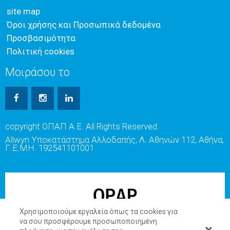
site map
Όροι χρήσης και Προσωπικά δεδομένα
Προσβασιμότητα
Πολιτική cookies
Μοιράσου το
copyright ΟΠΑΠ Α.Ε. All Rights Reserved.
Allwyn Υποκατάστημα Αλλοδαπής, Λ. Αθηνών 112, Αθήνα,
Γ.Ε.ΜΗ. 192541101001
Χρησιμοποιούμε εργαλεία όπως τα cookies για
να σου προσφέρουμε προσωποποιημένη