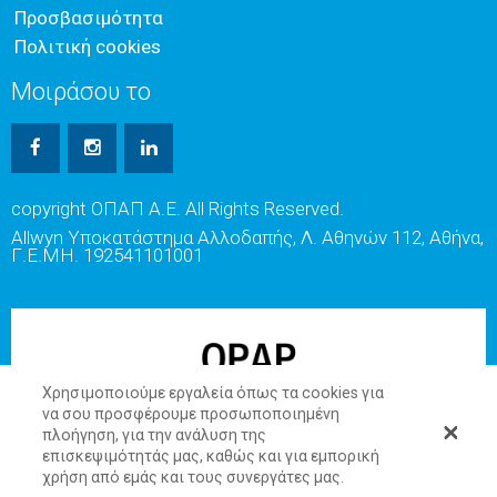
Προσβασιμότητα
Πολιτική cookies
Μοιράσου το
copyright ΟΠΑΠ Α.Ε. All Rights Reserved.
Allwyn Υποκατάστημα Αλλοδαπής, Λ. Αθηνών 112, Αθήνα,
Γ.Ε.ΜΗ. 192541101001
Χρησιμοποιούμε εργαλεία όπως τα cookies για
να σου προσφέρουμε προσωποποιημένη
πλοήγηση, για την ανάλυση της
επισκεψιμότητάς μας, καθώς και για εμπορική
χρήση από εμάς και τους συνεργάτες μας.