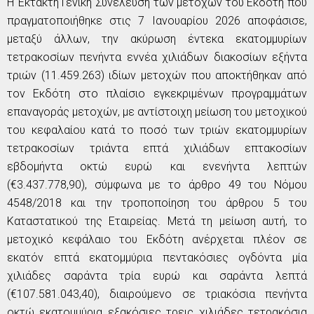
Η Έκτακτη Γενική Συνέλευση των μετόχων του
E
κδότη που
πραγματοποιήθηκε στις 7 Ιανουαρίου 2026 αποφάσισε,
μεταξύ άλλων, την ακύρωση έντεκα εκατομμυρίων
τετρακοσίων πενήντα εννέα χιλιάδων διακοσίων εξήντα
τριών (11.459.263) ιδίων μετοχών που αποκτήθηκαν από
τον
E
κδότη στο πλαίσιο εγκεκριμένων προγραμμάτων
επαναγοράς μετοχών, με αντίστοιχη μείωση του μετοχικού
του κεφαλαίου κατά το ποσό των τριών εκατομμυρίων
τετρακοσίων τριάντα επτά χιλιάδων επτακοσίων
εβδομήντα οκτώ ευρώ και ενενήντα λεπτών
(€3.437.778,90), σύμφωνα με το άρθρο 49 του Νόμου
4548/2018 και την τροποποίηση του άρθρου 5 του
Καταστατικού της Εταιρείας. Μετά τη μείωση αυτή, το
μετοχικό κεφάλαιο του
E
κδότη ανέρχεται πλέον σε
εκατόν επτά εκατομμύρια πεντακόσιες ογδόντα μία
χιλιάδες σαράντα τρία ευρώ και σαράντα λεπτά
(€107.581.043,40), διαιρούμενο σε τριακόσια πενήντα
οκτώ εκατομμύρια εξακόσιες τρεις χιλιάδες τετρακόσια