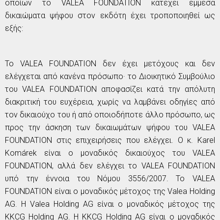
οποίων το VALEA FOUNDATION κατέχει έμμεσα
δικαιώματα ψήφου στον εκδότη έχει τροποποιηθεί ως
εξής:
Το VALEA FOUNDATION δεν έχει μετόχους και δεν
ελέγχεται από κανένα πρόσωπο· το Διοικητικό Συμβούλιο
του VALEA FOUNDATION αποφασίζει κατά την απόλυτη
διακριτική του ευχέρεια, χωρίς να λαμβάνει οδηγίες από
τον δικαιούχο του ή από οποιοδήποτε άλλο πρόσωπο, ως
προς την άσκηση των δικαιωμάτων ψήφου του VALEA
FOUNDATION στις επιχειρήσεις που ελέγχει. Ο κ. Karel
Komárek είναι ο μοναδικός δικαιούχος του VALEA
FOUNDATION, αλλά δεν ελέγχει το VALEA FOUNDATION
υπό την έννοια του Νόμου 3556/2007. Το VALEA
FOUNDATION είναι ο μοναδικός μέτοχος της Valea Holding
AG. Η Valea Holding AG είναι ο μοναδικός μέτοχος της
KKCG Holding AG. Η KKCG Holding AG είναι ο μοναδικός