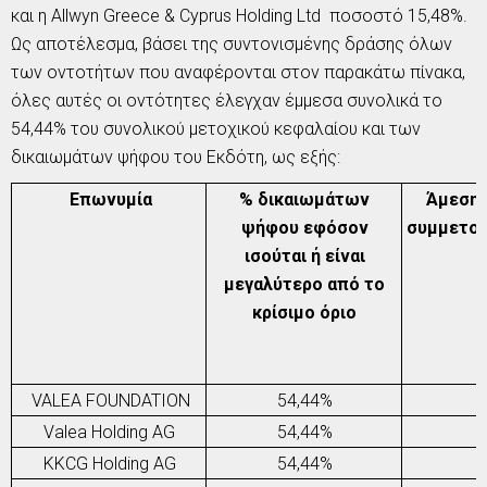
και η
Allwyn
Greece
&
Cyprus
Holding
Ltd
ποσοστό 15,48%.
Ως αποτέλεσμα, βάσει της συντονισμένης δράσης όλων
των οντοτήτων που αναφέρονται στον παρακάτω πίνακα,
όλες αυτές οι οντότητες έλεγχαν έμμεσα συνολικά το
54,44% του συνολικού μετοχικού κεφαλαίου και των
δικαιωμάτων ψήφου του
E
κδότη, ως εξής:
Επωνυμία
% δικαιωμάτων
Άμεση
ψήφου εφόσον
συμμετο
ισούται ή είναι
μεγαλύτερο από το
κρίσιμο όριο
VALEA FOUNDATION
5
4,44
%
Valea Holding AG
5
4,44
%
KKCG Holding AG
5
4,44
%