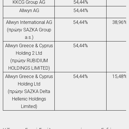
KKCG Group AG
5
4,44
%
Allwyn AG
5
4,44
%
Allwyn International AG
5
4,44
%
38,96%
(
πρώην
SAZKA Group
a.s.)
Allwyn Greece & Cyprus
5
4,44
%
Holding 2 Ltd
(
πρώην
RUBIDIUM
HOLDINGS LIMITED)
Allwyn Greece & Cyprus
5
4,44
%
15,48%
Holding Ltd
(
πρώην
SAZKA Delta
Hellenic Holdings
Limited)