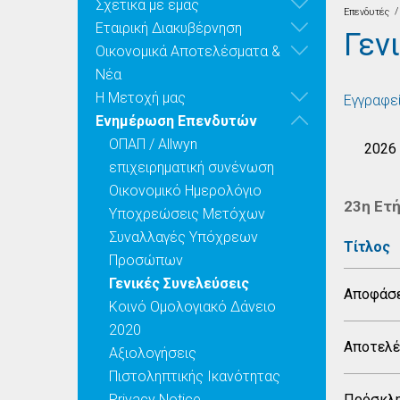
Σχετικά με εμάς
/
Επενδυτές
Εταιρική Διακυβέρνηση
Γεν
Οικονομικά Αποτελέσματα &
Νέα
Η Μετοχή μας
Εγγραφεί
Ενημέρωση Επενδυτών
ΟΠΑΠ / Allwyn
2026
επιχειρηματική συνένωση
Οικονομικό Ημερολόγιο
23η Ετή
Υποχρεώσεις Μετόχων
Συναλλαγές Υπόχρεων
Τίτλος
Προσώπων
Γενικές Συνελεύσεις
Αποφάσε
Κοινό Ομολογιακό Δάνειο
2020
Αποτελέ
Αξιολογήσεις
Πιστοληπτικής Ικανότητας
Privacy Notice
Πρόσκλη