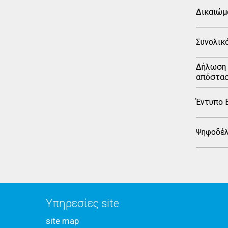
Δικαιώμ
Συνολικ
Δήλωση 
απόστασ
Έντυπο 
Ψηφοδέλτ
Υπηρεσίες site
site map