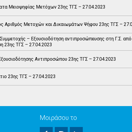
ατα Μειοψηφίας Μετόχων 23ης TΓΣ – 27.04.2023
ός Αριθμός Μετοχών και Δικαιωμάτων Ψήφου 23ης TΓΣ – 27.
Συμμετοχής – Εξουσιοδότηση αντιπροσώπευσης στη Γ.Σ. από
η 23ης TΓΣ – 27.04.2023
Εξουσιοδότησης Αντιπροσώπου 23ης TΓΣ – 27.04.2023
ιο 23ης TΓΣ – 27.04.2023
Μοιράσου το