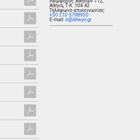
Λεωφόρος Αθηνών 112,
Αθήνα, Τ.Κ. 104 42
Τηλέφωνο επικοινωνίας:
+30 210 5798930
E-mail:
ir@allwyn.gr