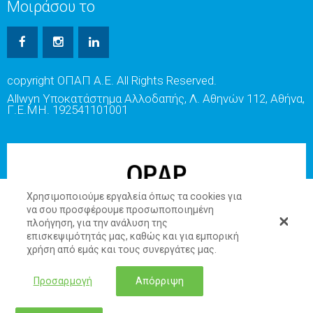
Μοιράσου το
copyright ΟΠΑΠ Α.Ε. All Rights Reserved.
Allwyn Υποκατάστημα Αλλοδαπής, Λ. Αθηνών 112, Αθήνα,
Γ.Ε.ΜΗ. 192541101001
Χρησιμοποιούμε εργαλεία όπως τα cookies για
να σου προσφέρουμε προσωποποιημένη
πλοήγηση, για την ανάλυση της
επισκεψιμότητάς μας, καθώς και για εμπορική
χρήση από εμάς και τους συνεργάτες μας.
Προσαρμογή
Απόρριψη