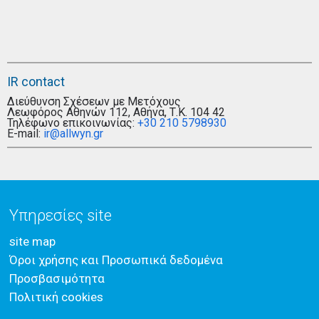
IR contact
Διεύθυνση Σχέσεων με Μετόχους
Λεωφόρος Αθηνών 112, Αθήνα, Τ.Κ. 104 42
Τηλέφωνο επικοινωνίας:
+30 210 5798930
E-mail:
ir@allwyn.gr
Υπηρεσίες site
site map
Όροι χρήσης και Προσωπικά δεδομένα
Προσβασιμότητα
Πολιτική cookies